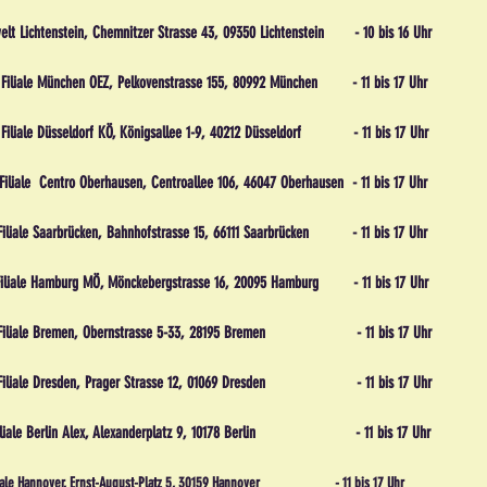
elt Lichtenstein, Chemnitzer Strasse 43, 09350 Lichtenstein - 10 bis 16 Uhr
a Filiale München OEZ, Pelkovenstrasse 155, 80992 München - 11 bis 17 Uhr
 Filiale Düsseldorf KÖ, Königsallee 1-9, 40212 Düsseldorf - 11 bis 17 Uhr
Filiale Centro Oberhausen, Centroallee 106, 46047 Oberhausen - 11 bis 17 Uhr
 Filiale Saarbrücken, Bahnhofstrasse 15, 66111 Saarbrücken - 11 bis 17 Uhr
a Filiale Hamburg MÖ, Mönckebergstrasse 16, 20095 Hamburg - 11 bis 17 Uhr
ria Filiale Bremen, Obernstrasse 5-33, 28195 Bremen - 11 bis 17 Uhr
ia Filiale Dresden, Prager Strasse 12, 01069 Dresden - 11 bis 17 Uhr
ia Filiale Berlin Alex, Alexanderplatz 9, 10178 Berlin - 11 bis 17 Uhr
 Filiale Hannover, Ernst-August-Platz 5, 30159 Hannover - 11 bis 17 Uhr